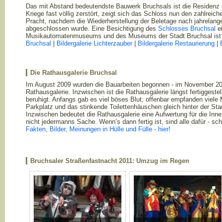
Das mit Abstand bedeutendste Bauwerk Bruchsals ist die Residenz 
Kriege fast völlig zerstört, zeigt sich das Schloss nun den zahlreic
Pracht, nachdem die Wiederherstellung der Beletage nach jahrelange
abgeschlossen wurde. Eine Besichtigung des
Schlosses Bruchsal
ei
Musikautomatenmuseums und des Museums der Stadt Bruchsal ist
Bruchsal
|
Bildergalerie Lichterzauber
|
Bildergalerie Restaurierung
|
Die Rathausgalerie Bruchsal
Im August 2009 wurden die Bauarbeiten begonnen - im November 20
Rathausgalerie. Inzwischen ist die Rathausgalerie längst fertiggeste
beruhigt. Anfangs gab es viel böses Blut; offenbar empfanden viel
Parkplatz und das stinkende Toilettenhäuschen gleich hinter der Sta
Inzwischen bedeutet die Rathausgalerie eine Aufwertung für die Inn
nicht jedermanns Sache. Wenn’s dann fertig ist, sind alle dafür - 
Fakten, Bilder, Meinungen in Hülle und Fülle - hier!
Bruchsaler Straßenf
astnacht 2011: Umzug im Regen