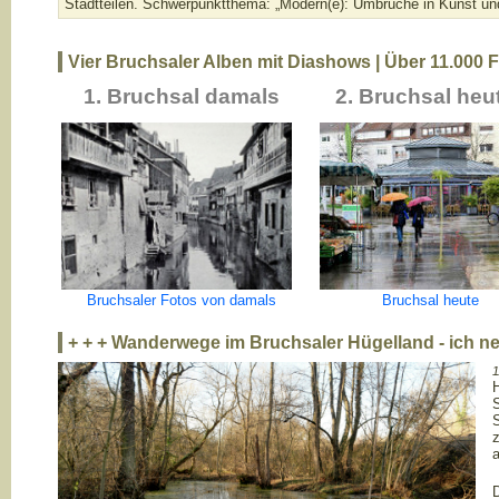
Stadtteilen. Schwerpunktthema: „Modern(e): Umbrüche in Kunst und
Vier Bruchsaler Alben mit Diashows | Über 11.000 F
1. Bruchsal damals
2. Bruchsal heu
Bruchsaler Fotos von damals
Bruchsal heute
+ + + Wanderwege im Bruchsaler Hügelland - ich n
1
H
S
S
z
D