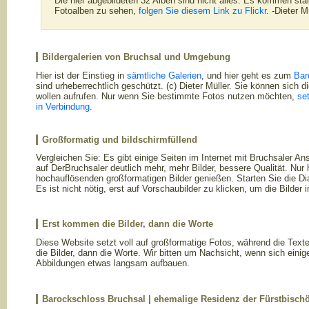
Die hier abgebildeten 32 Alben sind nicht alles. Es kommen st
Fotoalben zu sehen,
folgen Sie diesem Link zu Flickr
. -Dieter M
Bildergalerien von Bruchsal und Umgebung
Hier ist der Einstieg in
sämtliche Galerien
, und hier geht es zum
Bar
sind urheberrechtlich geschützt. (c) Dieter Müller. Sie können sich d
wollen aufrufen. Nur wenn Sie bestimmte Fotos nutzen möchten,
set
in Verbindung
.
Großformatig und bildschirmfüllend
Vergleichen Sie: Es gibt einige Seiten im Internet mit Bruchsaler An
auf DerBruchsaler deutlich mehr, mehr Bilder, bessere Qualität. Nur 
hochauflösenden großformatigen Bilder genießen. Starten Sie die Dias
Es ist nicht nötig, erst auf Vorschaubilder zu klicken, um die Bilder 
Erst kommen die Bilder, dann die Worte
Diese Website setzt voll auf großformatige Fotos, während die Tex
die Bilder, dann die Worte. Wir bitten um Nachsicht, wenn sich eini
Abbildungen etwas langsam aufbauen.
Barockschloss Bruchsal | ehemalige Residenz der Fürstbisch