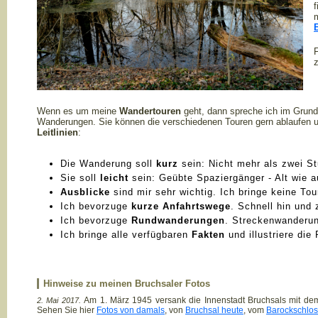
f
F
z
Wenn es um meine
Wandertouren
geht, dann spreche ich im Grun
Wanderungen. Sie können die verschiedenen Touren gern ablaufen un
Leitlinien
:
Die Wanderung soll
kurz
sein: Nicht mehr als zwei St
Sie soll
leicht
sein: Geübte Spaziergänger - Alt wie 
Ausblicke
sind mir sehr wichtig. Ich bringe keine To
Ich bevorzuge
kurze Anfahrtswege
. Schnell hin und 
Ich bevorzuge
Rundwanderungen
. Streckenwanderun
Ich bringe alle verfügbaren
Fakten
und illustriere die
Hinweise zu meinen Bruchsaler Fotos
Am 1. März 1945 versank die Innenstadt Bruchsals mit de
2. Mai 2017.
Sehen Sie hier
Fotos von damals
, von
Bruchsal heute
, vom
Barockschlos