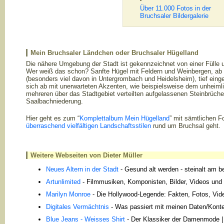
Über 11.000 Fotos in der
Bruchsaler Bildergalerie
Mein Bruchsaler Ländchen oder Bruchsaler Hügelland
Die nähere Umgebung der Stadt ist gekennzeichnet von einer Fülle u
Wer weiß das schon? Sanfte Hügel mit Feldern und Weinbergen, a
(besonders viel davon in Untergrombach und Heidelsheim), tief ein
sich ab mit unerwarteten Akzenten, wie beispielsweise dem unheim
mehreren über das Stadtgebiet verteilten aufgelassenen Steinbrüch
Saalbachniederung.
Hier geht es zum “
Komplettalbum Mein Hügelland
” mit sämtlichen F
überraschend vielfältigen Landschaftsstilen
rund um Bruchsal geht.
Weitere Webseiten von Dieter Müller
Neues Altern in der Stadt
- Gesund alt werden - steinalt am b
Artunlimited
- Filmmusiken, Komponisten, Bilder, Videos und 
Marilyn Monroe
- Die Hollywood-Legende: Fakten, Fotos, Video
Digitales Vermächtnis
- Was passiert mit meinen Daten/Konten
Blue Jeans - Weisses Shirt
- Der Klassiker der Damenmode 